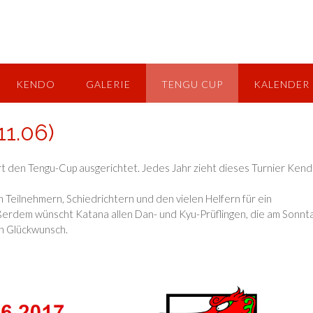
KENDO
GALERIE
TENGU CUP
KALENDER
11.06)
rt den Tengu-Cup ausgerichtet. Jedes Jahr zieht dieses Turnier Ken
 Teilnehmern, Schiedrichtern und den vielen Helfern für ein
ßerdem wünscht Katana allen Dan- und Kyu-Prüflingen, die am Sonnt
en Glückwunsch.