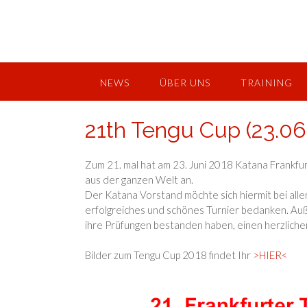
Skip
to
content
NEWS
ÜBER UNS
TRAINING
21th Tengu Cup (23.06
Zum 21. mal hat am 23. Juni 2018 Katana Frankfu
aus der ganzen Welt an.
Der Katana Vorstand möchte sich hiermit bei allen
erfolgreiches und schönes Turnier bedanken. Au
ihre Prüfungen bestanden haben, einen herzlich
Bilder zum Tengu Cup 2018 findet Ihr
>HIER<