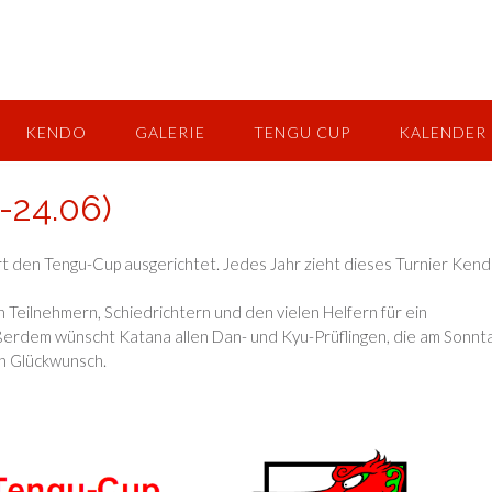
KENDO
GALERIE
TENGU CUP
KALENDER
-24.06)
rt den Tengu-Cup ausgerichtet. Jedes Jahr zieht dieses Turnier Ken
 Teilnehmern, Schiedrichtern und den vielen Helfern für ein
ßerdem wünscht Katana allen Dan- und Kyu-Prüflingen, die am Sonnt
en Glückwunsch.