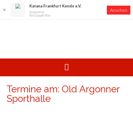
Katana Frankfurt Kendo e.V.
✕
Ansehen
Kostenfrei
Bei Google Play
Skip
to
content
Termine am:
Old Argonner
Sporthalle