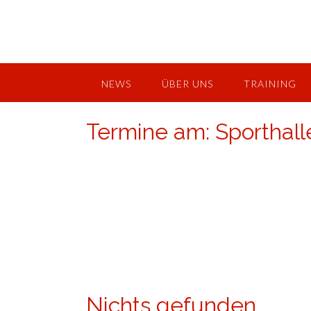
Skip
to
content
NEWS
ÜBER UNS
TRAINING
Termine am:
Sporthall
Nichts gefunden