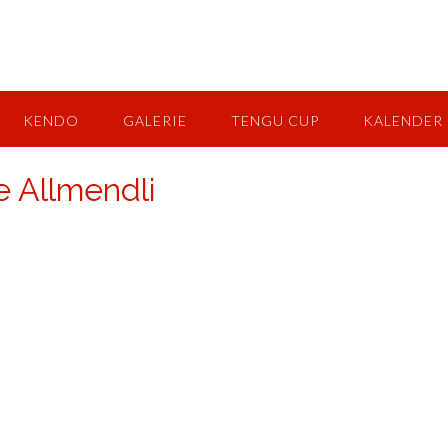
KENDO
GALERIE
TENGU CUP
KALENDER
e Allmendli