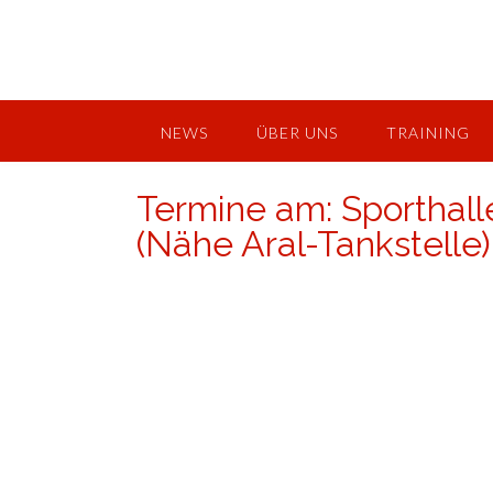
Skip
to
content
NEWS
ÜBER UNS
TRAINING
Termine am:
Sporthall
(Nähe Aral-Tankstelle)