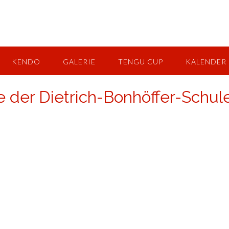
KENDO
GALERIE
TENGU CUP
KALENDER
e der Dietrich-Bonhöffer-Schul