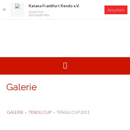
Katana Frankfurt Kendo e.V.
✕
Ansehen
Kostenfrei
Bei Google Play
Skip
to
content
Galerie
GALERIE
»
TENGU CUP
»
TENGU CUP 2011