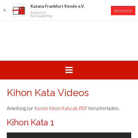
Katana Frankfurt Kendo e.V.
✕
Ansehen
Kostenfrei
Bei Google Play
Skip
to
content
Kihon Kata Videos
Anleitung zur
Kendo Kihon Kata als PDF
herunterladen.
Kihon Kata 1