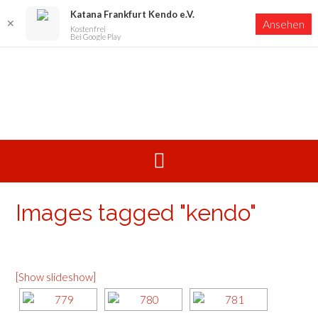
Katana Frankfurt Kendo e.V.
✕
Ansehen
Kostenfrei
Bei Google Play
Skip
to
content
Images tagged "kendo"
[Show slideshow]