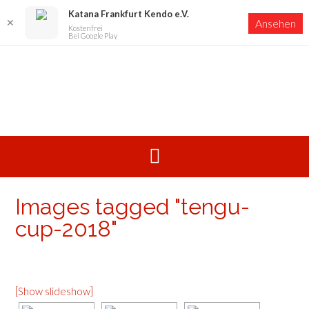
Katana Frankfurt Kendo e.V.
✕
Ansehen
Kostenfrei
Bei Google Play
Skip
to
content
Images tagged "tengu-
cup-2018"
[Show slideshow]