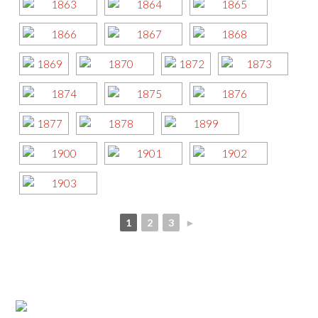
1
2
3
►