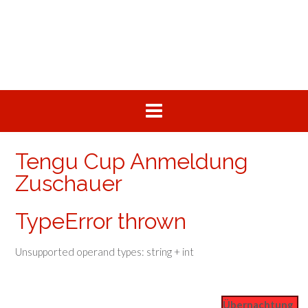
Skip
to
content
Tengu Cup Anmeldung
Zuschauer
TypeError thrown
Unsupported operand types: string + int
Übernachtung