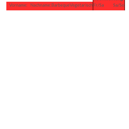
Vorname:
Nachname:
Barbeque
Vegetarisch
Fr/Sa
Sa/So