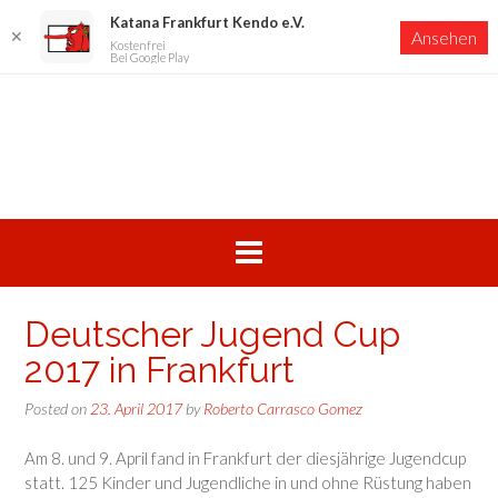
Katana Frankfurt Kendo e.V.
✕
Ansehen
Kostenfrei
Bei Google Play
Skip
to
content
Deutscher Jugend Cup
2017 in Frankfurt
Posted on
23. April 2017
by
Roberto Carrasco Gomez
Am 8. und 9. April fand in Frankfurt der diesjährige Jugendcup
statt. 125 Kinder und Jugendliche in und ohne Rüstung haben