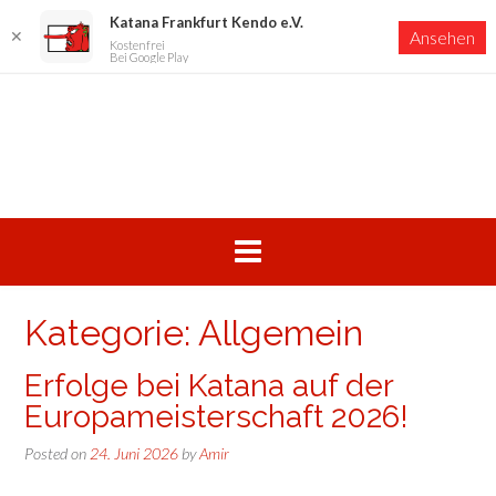
Katana Frankfurt Kendo e.V.
✕
Ansehen
Kostenfrei
Bei Google Play
Skip
to
content
Kategorie:
Allgemein
Erfolge bei Katana auf der
Europameisterschaft 2026!
Posted on
24. Juni 2026
by
Amir