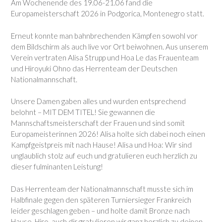
Am Wochenende des 19.06-21.06 fand die
Europameisterschaft 2026 in Podgorica, Montenegro statt.
Erneut konnte man bahnbrechenden Kämpfen sowohl vor
dem Bildschirm als auch live vor Ort beiwohnen. Aus unserem
Verein vertraten Alisa Strupp und Hoa Le das Frauenteam
und Hiroyuki Ohno das Herrenteam der Deutschen
Nationalmannschaft.
Unsere Damen gaben alles und wurden entsprechend
belohnt – MIT DEM TITEL! Sie gewannen die
Mannschaftsmeisterschaft der Frauen und sind somit
Europameisterinnen 2026! Alisa holte sich dabei noch einen
Kampfgeistpreis mit nach Hause! Alisa und Hoa: Wir sind
unglaublich stolz auf euch und gratulieren euch herzlich zu
dieser fulminanten Leistung!
Das Herrenteam der Nationalmannschaft musste sich im
Halbfinale gegen den späteren Turniersieger Frankreich
leider geschlagen geben – und holte damit Bronze nach
Hause. Hiro, auch dir gratulieren wir ganz herzlich zu deinen