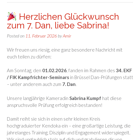
Herzlichen Glückwunsch
zum 7. Dan, liebe Sabrina!
Posted on
11. Februar 2026
by
Amir
Wir freuen uns riesig, eine ganz besondere Nachricht mit
euch teilen zu dürfen:
Am Sonntag, den
01.02.2026
, fanden im Rahmen des
34. EKF
/ FIK Kampfrichter-Seminars
in Brüssel Dan-Prüfungen statt
– unter anderem auch zum
7. Dan
.
Unsere langjährige Kameradin
Sabrina Kumpf
hat diese
anspruchsvolle Prüfung erfolgreich bestanden!
Damit reiht sie sich in einen sehr kleinen Kreis
hochgraduierter Kendoka ein – eine großartige Leistung, die
jahrelanges Training, Disziplin und Engagement widerspiegelt.
Wir sind unglaublich stolz auf dich und gratulieren dir von