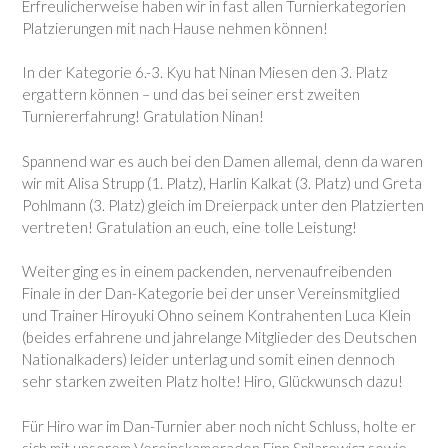
Erfreulicherweise haben wir in fast allen Turnierkategorien
Platzierungen mit nach Hause nehmen können!
In der Kategorie 6.-3. Kyu hat Ninan Miesen den 3. Platz
ergattern können – und das bei seiner erst zweiten
Turniererfahrung! Gratulation Ninan!
Spannend war es auch bei den Damen allemal, denn da waren
wir mit Alisa Strupp (1. Platz), Harlin Kalkat (3. Platz) und Greta
Pohlmann (3. Platz) gleich im Dreierpack unter den Platzierten
vertreten! Gratulation an euch, eine tolle Leistung!
Weiter ging es in einem packenden, nervenaufreibenden
Finale in der Dan-Kategorie bei der unser Vereinsmitglied
und Trainer Hiroyuki Ohno seinem Kontrahenten Luca Klein
(beides erfahrene und jahrelange Mitglieder des Deutschen
Nationalkaders) leider unterlag und somit einen dennoch
sehr starken zweiten Platz holte! Hiro, Glückwunsch dazu!
Für Hiro war im Dan-Turnier aber noch nicht Schluss, holte er
sich mit unserem Vereinskameraden Finn Spilarewicz sowie