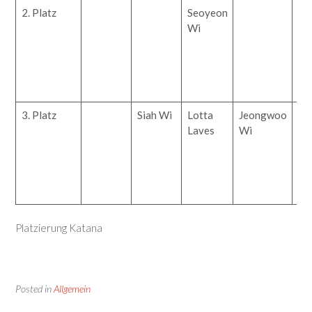
2. Platz
Seoyeon
Wi
3. Platz
Siah Wi
Lotta
Jeongwoo
Ne
Laves
Wi
Ma
Ge
Platzierung Katana
Posted in
Allgemein