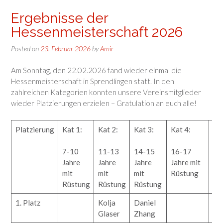
Ergebnisse der
Hessenmeisterschaft 2026
Posted on
23. Februar 2026
by
Amir
Am Sonntag, den 22.02.2026 fand wieder einmal die
Hessenmeisterschaft in Sprendlingen statt. In den
zahlreichen Kategorien konnten unsere Vereinsmitglieder
wieder Platzierungen erzielen – Gratulation an euch alle!
Platzierung
Kat 1:
Kat 2:
Kat 3:
Kat 4:
Kat
7-10
11-13
14-15
16-17
An
Jahre
Jahre
Jahre
Jahre mit
oh
mit
mit
mit
Rüstung
Rü
Rüstung
Rüstung
Rüstung
1. Platz
Kolja
Daniel
Da
Glaser
Zhang
Ba