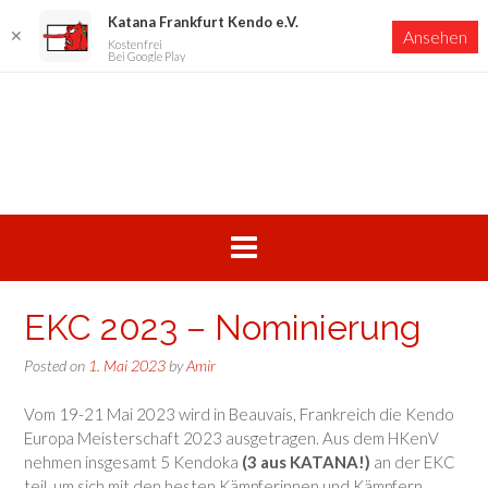
Katana Frankfurt Kendo e.V.
✕
Ansehen
Kostenfrei
Bei Google Play
Skip
to
content
EKC 2023 – Nominierung
Posted on
1. Mai 2023
by
Amir
Vom 19-21 Mai 2023 wird in Beauvais, Frankreich die Kendo
Europa Meisterschaft 2023 ausgetragen. Aus dem HKenV
nehmen insgesamt 5 Kendoka
(3 aus KATANA!)
an der EKC
teil, um sich mit den besten Kämpferinnen und Kämpfern