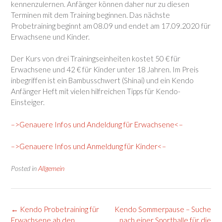
kennenzulernen. Anfänger können daher nur zu diesen
Terminen mit dem Training beginnen. Das nächste
Probetraining beginnt am 08.09 und endet am 17.09.2020 für
Erwachsene und Kinder.
Der Kurs von drei Trainingseinheiten kostet 50 € für
Erwachsene und 42 € für Kinder unter 18 Jahren. Im Preis
inbegriffen ist ein Bambusschwert (Shinai) und ein Kendo
Anfänger Heft mit vielen hilfreichen Tipps für Kendo-
Einsteiger.
–>Genauere Infos und Andeldung für Erwachsene<–
–>Genauere Infos und Anmeldung für Kinder<–
Posted in
Allgemein
Post
←
Kendo Probetraining für
Kendo Sommerpause – Suche
navigation
Erwachsene ab den
nach einer Sporthalle für die