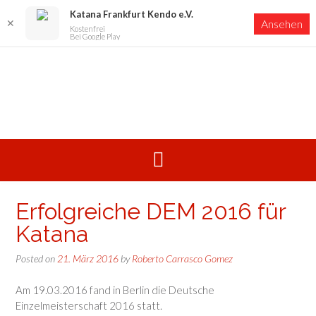
Katana Frankfurt Kendo e.V.
✕
Ansehen
Kostenfrei
Bei Google Play
Skip
to
content
Erfolgreiche DEM 2016 für
Katana
Posted on
21. März 2016
by
Roberto Carrasco Gomez
Am 19.03.2016 fand in Berlin die Deutsche
Einzelmeisterschaft 2016 statt.