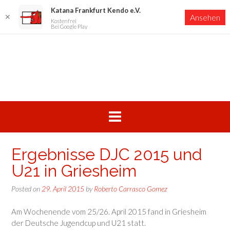
Katana Frankfurt Kendo e.V.
✕
Ansehen
Kostenfrei
Bei Google Play
Skip
to
content
Ergebnisse DJC 2015 und
U21 in Griesheim
Posted on
29. April 2015
by
Roberto Carrasco Gomez
Am Wochenende vom 25/26. April 2015 fand in Griesheim
der Deutsche Jugendcup und U21 statt.