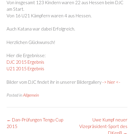
Von insgesamt 123 Kindern waren 22 aus Hessen beim DJC
am Start.
Von 16 U21 Kämpfern waren 4 aus Hessen.
Auch Katana war dabei Erfolgreich.
Herzlichen Glückwunsch!
Hier die Ergebnisse:
DJC 2015 Ergebnis
U21 2015 Ergebnis
Bilder vom DJC findet ihr in unserer Bildergallery
-> hier <-
Posted in
Allgemein
Post
←
Dan-Prüfungen Tengu Cup
Uwe Kumpf neuer
navigation
2015
Vizepräsident-Sport des
DKenB
→