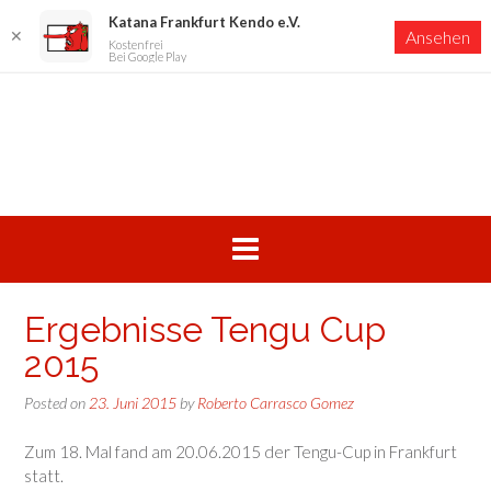
Katana Frankfurt Kendo e.V.
✕
Ansehen
Kostenfrei
Bei Google Play
Skip
to
content
Ergebnisse Tengu Cup
2015
Posted on
23. Juni 2015
by
Roberto Carrasco Gomez
Zum 18. Mal fand am 20.06.2015 der Tengu-Cup in Frankfurt
statt.