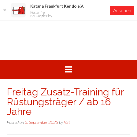
Katana Frankfurt Kendo e.V.
✕
Ansehen
Kostenfrei
Bei Google Play
Skip
to
content
Freitag Zusatz-Training für
Rüstungsträger / ab 16
Jahre
Posted on
3. September 2025
by
VSt