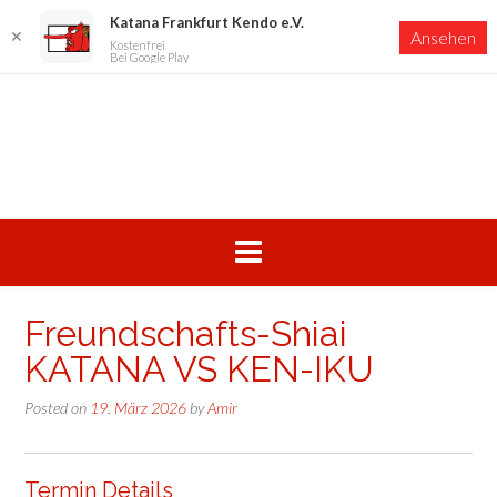
Katana Frankfurt Kendo e.V.
✕
Ansehen
Kostenfrei
Bei Google Play
Skip
to
content
Freundschafts-Shiai
KATANA VS KEN-IKU
Posted on
19. März 2026
by
Amir
Termin Details