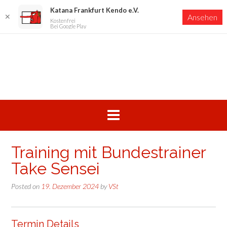
Katana Frankfurt Kendo e.V.
✕
Ansehen
Kostenfrei
Bei Google Play
Skip
to
content
Training mit Bundestrainer
Take Sensei
Posted on
19. Dezember 2024
by
VSt
Termin Details