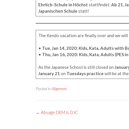
Ehrlich-Schule in Höchst
stattfindet.
Ab 21. J
Japanischen Schule
statt!
The Kendo vacation are finally over and we will 
•
Tue, Jan 14, 2020: Kids, Kata, Adults with B
•
Thu, Jan 16, 2020: Kids, Kata, Adults (PES i
As the Japanese School is still closed on
Januar
January 21
on
Tuesdays practice
will be at the
Posted in
Allgemein
Post
←
Absage DEM & DJC
navigation