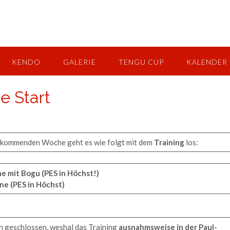
KENDO
GALERIE
TENGU CUP
KALENDER
e Start
er kommenden Woche geht es wie folgt mit dem
Training
los:
ne mit Bogu (PES in Höchst!)
ne (PES in Höchst)
ch geschlossen, weshal das Training
ausnahmsweise in der Paul-