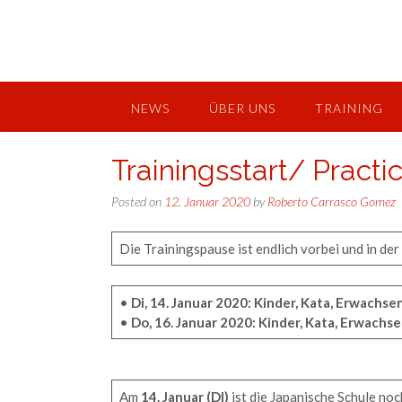
Skip
to
content
NEWS
ÜBER UNS
TRAINING
Trainingsstart/ Practic
Posted on
12. Januar 2020
by
Roberto Carrasco Gomez
Die Trainingspause ist endlich vorbei und in d
•
Di, 14. Januar 2020: Kinder, Kata, Erwachse
•
Do, 16. Januar 2020: Kinder, Kata, Erwachse
Am
14. Januar (DI)
ist die Japanische Schule no