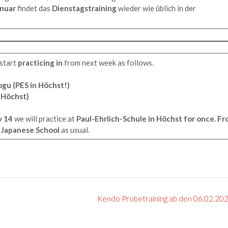
anuar
findet das
Dienstagstraining
wieder wie üblich in der
start
practicing in
from next week as follows.
ogu (PES in Höchst!)
n Höchst)
y 14
we will practice at
Paul-Ehrlich-Schule in Höchst for once. F
Japanese School
as usual.
Kendo Probetraining ab den 06.02.20