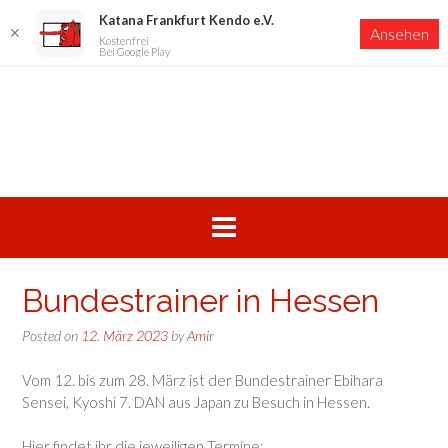
Katana Frankfurt Kendo e.V.
✕
Ansehen
Kostenfrei
Bei Google Play
Skip
to
content
Bundestrainer in Hessen
Posted on
12. März 2023
by
Amir
Vom 12. bis zum 28. März ist der Bundestrainer Ebihara
Sensei, Kyoshi 7. DAN aus Japan zu Besuch in Hessen.
Hier findet ihr die jeweiligen Termine: