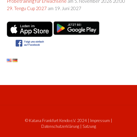
Probetraining für Erwachsene
am 5. November 2026 20:00
29. Tengu Cup 2027
am 19. Juni 2027
© Katana Frankfurt Kendo e.V. 2024
|
Impressum
|
Datenschutzerklärung
|
Satzung