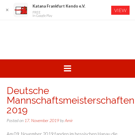
Katana Frankfurt Kendo e.V.
✕
VIEW
FREE
In Google Play
Skip
to
content
Deutsche
Mannschaftsmeisterschaften
2019
Posted on
17. November 2019
by
Amir
Am 09. November 2019 fanden im hessischen Hanau die