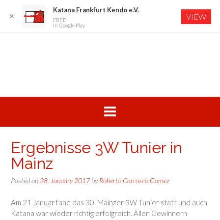
Katana Frankfurt Kendo e.V.
✕
VIEW
FREE
In Google Play
Skip
to
content
Ergebnisse 3W Tunier in
Mainz
Posted on
28. January 2017
by
Roberto Carrasco Gomez
Am 21 Januar fand das 30. Mainzer 3W Tunier statt und auch
Katana war wieder richtig erfolgreich. Allen Gewinnern