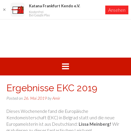
Katana Frankfurt Kendo e.V.
✕
Ansehen
Kostenfrei
Bei Google Play
Skip
to
content
Ergebnisse EKC 2019
Posted on
26. Mai 2019
by
Amir
Dieses Wochenende fand die Europäische
Kendomeisterschaft (EKC) in Belgrad statt und die neue
Europameisterin ist aus Deutschland:
Lissa Meinberg!
Wir
gratulieren zu dieser fantastischen Leistung!