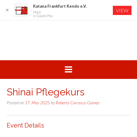
Katana Frankfurt Kendo e.V.
✕
VIEW
FREE
In Google Play
Skip
to
content
Shinai Pflegekurs
Posted on
17. May 2025
by
Roberto Carrasco Gomez
Event Details