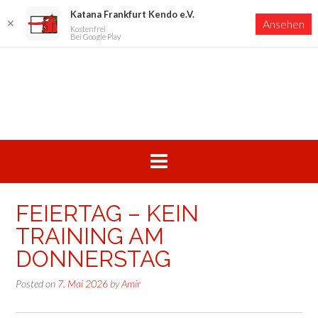
Katana Frankfurt Kendo e.V.
✕
Ansehen
Kostenfrei
Bei Google Play
Skip
to
content
FEIERTAG – KEIN
TRAINING AM
DONNERSTAG
Posted on
7. Mai 2026
by
Amir