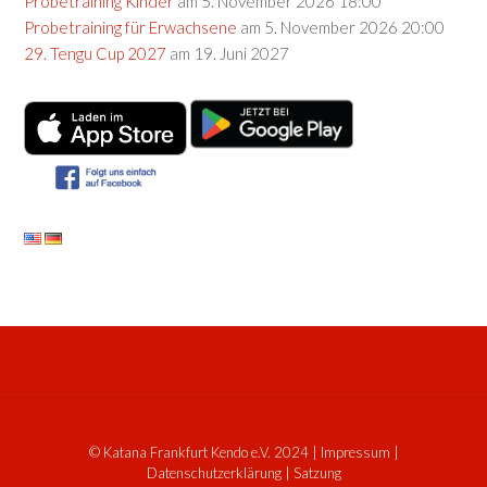
Probetraining Kinder
am 5. November 2026 18:00
Probetraining für Erwachsene
am 5. November 2026 20:00
29. Tengu Cup 2027
am 19. Juni 2027
© Katana Frankfurt Kendo e.V. 2024
|
Impressum
|
Datenschutzerklärung
|
Satzung